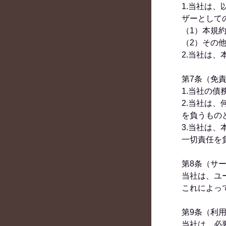
1.当社は
ザーとして
（1）本規
（2）その
2.当社は
第7条（免
1.当社の
2.当社は
を負うもの
3.当社は
一切責任を
第8条（サ
当社は、ユ
これによっ
第9条（利
当社は、必