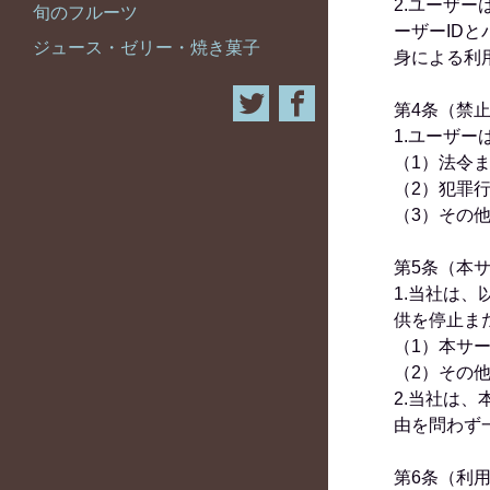
2.ユーザ
旬のフルーツ
ーザーID
ジュース・ゼリー・焼き菓子
身による利
第4条（禁
1.ユーザ
（1）法令
（2）犯罪
（3）その
第5条（本
1.当社は
供を停止ま
（1）本サ
（2）その
2.当社は
由を問わず
第6条（利