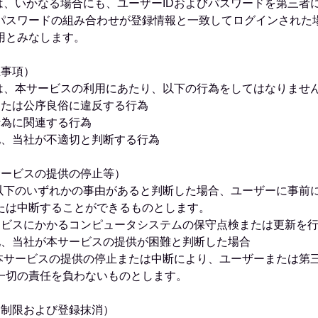
ーは、いかなる場合にも、ユーザーIDおよびパスワードを第三
とパスワードの組み合わせが登録情報と一致してログインされた
用とみなします。
止事項）
ーは、本サービスの利用にあたり、以下の行為をしてはなりませ
または公序良俗に違反する行為
行為に関連する行為
他、当社が不適切と判断する行為
サービスの提供の停止等）
、以下のいずれかの事由があると判断した場合、ユーザーに事前
たは中断することができるものとします。
ービスにかかるコンピュータシステムの保守点検または更新を
他、当社が本サービスの提供が困難と判断した場合
、本サービスの提供の停止または中断により、ユーザーまたは第
一切の責任を負わないものとします。
用制限および登録抹消）