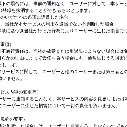
、以下の場合には、事前の通知なく、ユーザーに対して、本サー
の登録を抹消することができるものとします。
約のいずれかの条項に違反した場合
他、当社が本サービスの利用を適当でないと判断した場合
、本条に基づき当社が行った行為によりユーザーに生じた損害に
責事項）
債務不履行責任は、当社の故意または重過失によらない場合には
、何らかの理由によって責任を負う場合にも、通常生じうる損害
とします。
、本サービスに関して、ユーザーと他のユーザーまたは第三者と
負いません。
ービス内容の変更等）
ーザーに通知することなく、本サービスの内容を変更しまたは
てユーザーに生じた損害について一切の責任を負いません。
用規約の変更）
要と判断した場合には、ユーザーに通知することなくいつでも