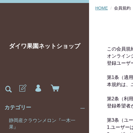
HOME
会員規約
ダイワ果園ネットショップ
この会員規
オンライン
登録ユーザ
第1条（適
本規約は、
第2条（利
登録希望者
カテゴリー
第3条（ユ
静岡産クラウンメロン『一木一
果』
1.ユーザ